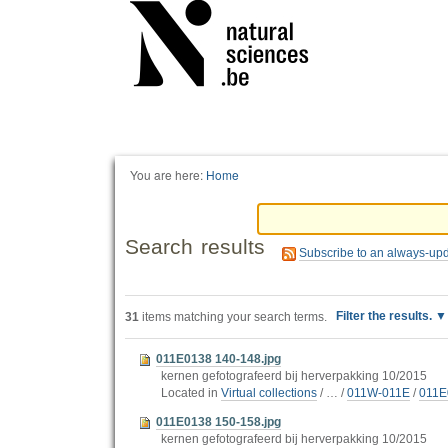
Personal
tools
You are here:
Home
Search results
Subscribe to an always-up
Filter the results.
31
items matching your search terms.
011E0138 140-148.jpg
kernen gefotografeerd bij herverpakking 10/2015
Located in
Virtual collections
/
…
/
011W-011E
/
011E
011E0138 150-158.jpg
kernen gefotografeerd bij herverpakking 10/2015