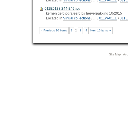
Located in
Virtual collections
/
…
/
011W-011E
/
011E
011E0138 244-246.jpg
kernen gefotografeerd bij herverpakking 10/2015
Located in
Virtual collections
/
…
/
011W-011E
/
011E
« Previous 10 items
1
2
3
4
Next 10 items »
Site Map
Acce